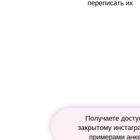
переписать их
Получаете досту
закрытому инстагр
примерами анке