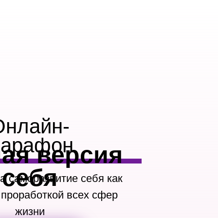
Онлайн-
арафон
ая версия
себя
а саморазвитие себя как
с проработкой всех сфер
жизни