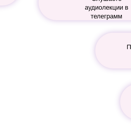
аудиолекции в
телеграмм
П