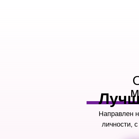
м
Лучш
Направлен н
личности, 